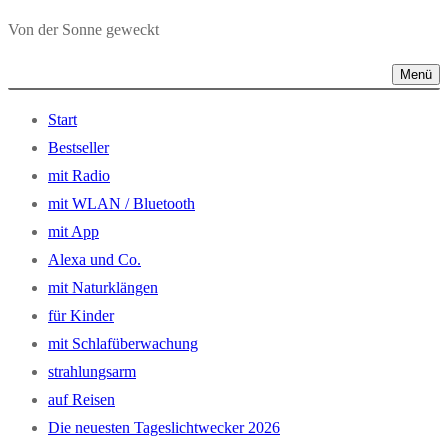
Von der Sonne geweckt
Menü
Start
Bestseller
mit Radio
mit WLAN / Bluetooth
mit App
Alexa und Co.
mit Naturklängen
für Kinder
mit Schlafüberwachung
strahlungsarm
auf Reisen
Die neuesten Tageslichtwecker 2026